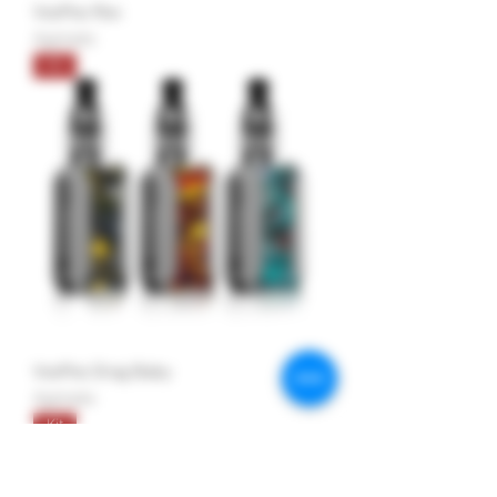
VooPoo Rex
Agotado
Kit
VooPoo Drag Baby
Agotado
Kit