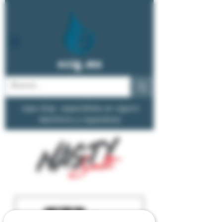
ecig.mx
vape shop - especialistas en cigarro
electrónico y vapeadores