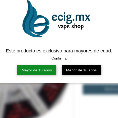
Coils
$299.
Este producto es exclusivo para mayores de edad.
Cantidad
*
Confirma
Mayor de 18 años
Menor de 18 años
Agotado
Notific