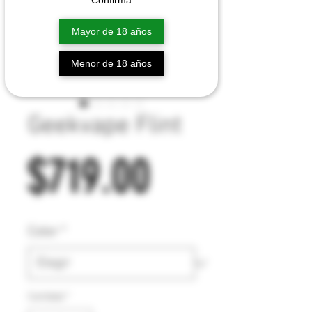
Mayor de 18 años
Menor de 18 años
Geekvape Flint
Precio
$719.00
Color
*
Cantidad
*