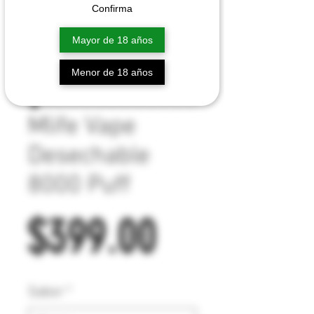
Confirma
Mayor de 18 años
Menor de 18 años
Mlife Vape
Desechable
8000 Puff
Precio
$399.00
Sabor
*