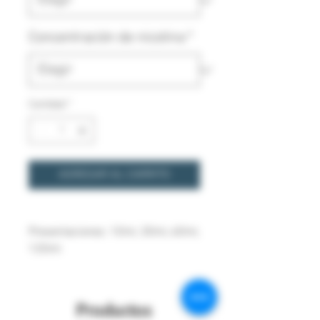
Concentración de nicotina
*
Cantidad
*
AGREGAR AL CARRITO
Presentaciones: 10ml, 30ml, 60ml, 
120ml

Concentraciones de nicotina:

0 mg/ml.

Productos
2 mg/ml.
