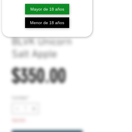
Mayor de 18 años
Menor de 18 años
BLVK Unicorn
Salt Apple
Precio
$350.00
Cantidad
*
Agotado