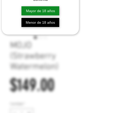
Mayor de 18 años
Menor de 18 años
MOJO
(Strawberry
Watermelon)
Precio
$149.00
Cantidad
*