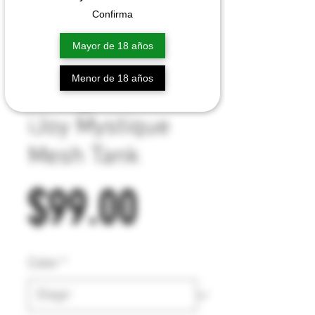
Confirma
Mayor de 18 años
Menor de 18 años
iJoy Mystique
Mesh Tank
Precio
$99.00
Color
*