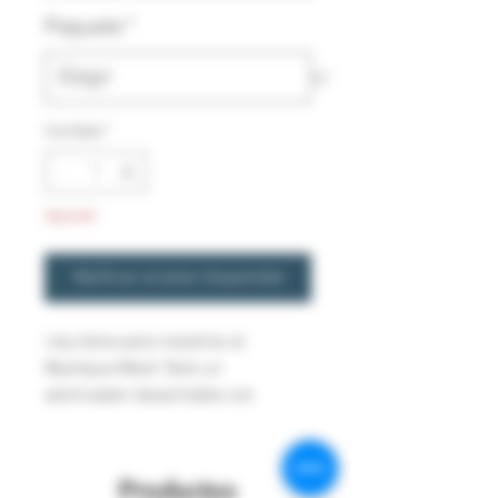
Paquete
*
Cantidad
*
Agotado
Notificar al estar disponible
iJoy tiene para nosotros el
Mystique Mesh Tank un
atomizador desechable con
capacidad de 3ml para líquido y
una resistencia de malla de
0.15ohms, de igual manera cuenta
Productos