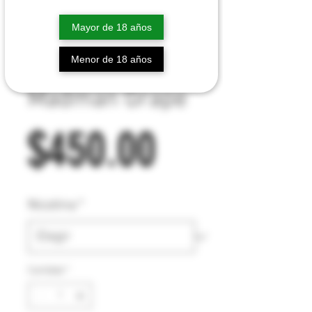
Mayor de 18 años
Menor de 18 años
Madman Grape
Precio
$450.00
Nicotina
*
Cantidad
*