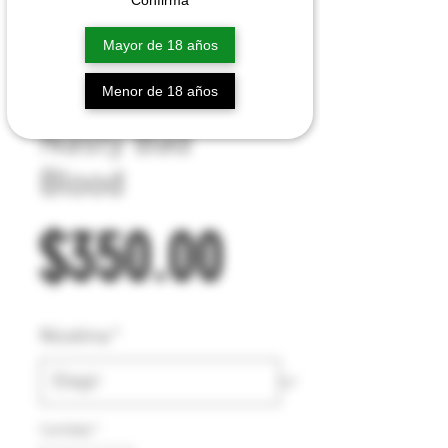
Confirma
Mayor de 18 años
Menor de 18 años
Nasty Bad
Blood
Precio
$350.00
Nicotina
*
Cantidad
*