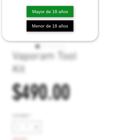
Mayor de 18 años
Menor de 18 años
Vaporam Tool
Kit
Precio
$490.00
Cantidad
*
Agotado